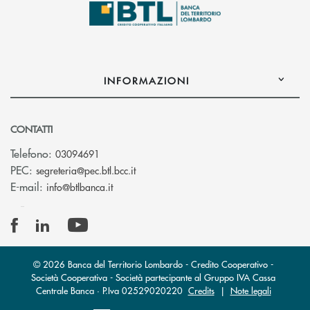
INFORMAZIONI
CONTATTI
Telefono:
03094691
(si apre l’app di posta elettronica)
PEC:
segreteria@pec.btl.bcc.it
(si apre l’app di posta elettronica)
E-mail:
info@btlbanca.it
© 2026 Banca del Territorio Lombardo - Credito Cooperativo -
Società Cooperativa - Società partecipante al Gruppo IVA Cassa
Centrale Banca · P.Iva 02529020220
Credits
|
Note legali