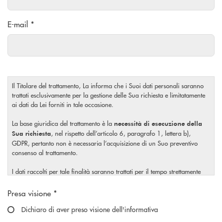
E-mail *
Il Titolare del trattamento, La informa che i Suoi dati personali saranno
trattati esclusivamente per la gestione delle Sua richiesta e limitatamente
ai dati da Lei forniti in tale occasione.
La base giuridica del trattamento è la
necessità di esecuzione della
, nel rispetto dell’articolo 6, paragrafo 1, lettera b),
Sua richiesta
GDPR, pertanto non è necessaria l’acquisizione di un Suo preventivo
consenso al trattamento.
I dati raccolti per tale finalità saranno trattati per il tempo strettamente
necessario a soddisfare la Sua richiesta o per eventuali obblighi di legge.
Scegliere un'opzione
Presa visione *
Il Titolare La invita, inoltre, prima di conferire i Suoi dati personali, a
visionare l’
Dichiaro di aver preso visione dell'informativa
informativa completa
sul trattamento dei Suoi dati
, rilasciata nel rispetto dell’articolo 13 Regolamento (UE)
personali