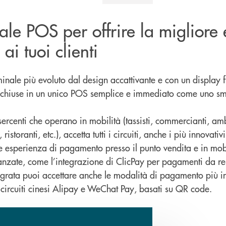
nale POS per offrire la migliore
ai tuoi clienti
inale più evoluto dal design accattivante e con un display fu
acchiuse in un unico POS semplice e immediato come uno s
sercenti che operano in mobilità (tassisti, commercianti, amb
ristoranti, etc.), accetta tutti i circuiti, anche i più innovativi
re esperienza di pagamento presso il punto vendita e in mobi
anzate, come l’integrazione di ClicPay per pagamenti da re
grata puoi accettare anche le modalità di pagamento più in
ircuiti cinesi Alipay e WeChat Pay, basati su QR code.