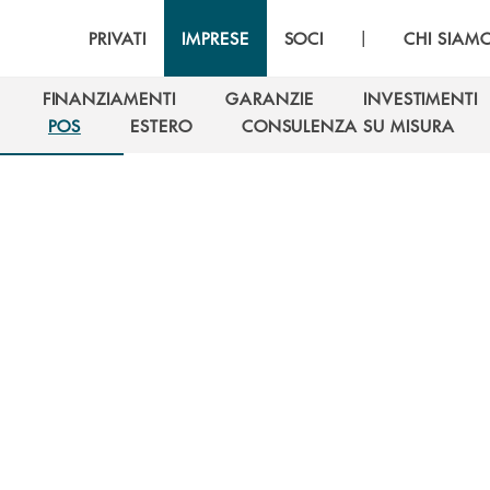
|
PRIVATI
IMPRESE
SOCI
CHI SIAM
FINANZIAMENTI
GARANZIE
INVESTIMENTI
FINANZIAMENTI
GARANZIE
INVESTIMENTI
POS
ESTERO
CONSULENZA SU MISURA
POS
ESTERO
CONSULENZA SU MISURA