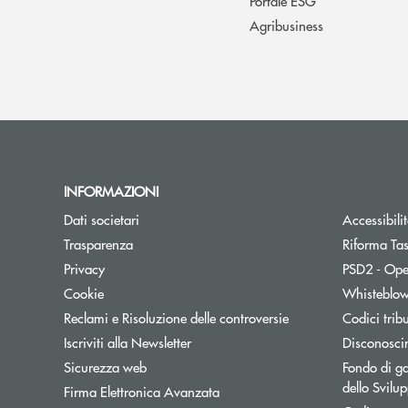
Portale ESG
Agribusiness
INFORMAZIONI
Dati societari
Accessibili
Trasparenza
Riforma Ta
Privacy
PSD2 - Ope
Cookie
Whisteblo
Reclami e Risoluzione delle controversie
Codici trib
Apre una nuova finestra
Iscriviti alla Newsletter
Disconosci
Sicurezza web
Fondo di ga
dello Svil
Firma Elettronica Avanzata