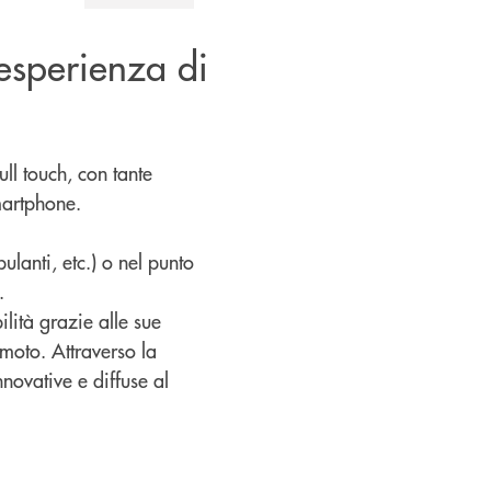
 esperienza di
ll touch, con tante
martphone.
ulanti, etc.) o nel punto
.
lità grazie alle sue
moto. Attraverso la
novative e diffuse al