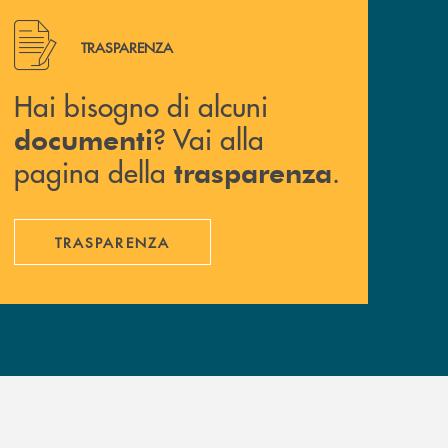
Hai bisogno di alcuni documenti ? Vai alla pagina della 
TRASPARENZA
Hai bisogno di alcuni
? Vai alla
documenti
pagina della
.
trasparenza
TRASPARENZA