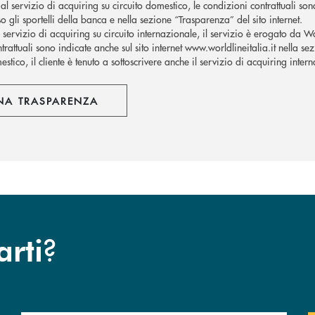
al servizio di acquiring su circuito domestico, le condizioni contrattuali son
o gli sportelli della banca e nella sezione “Trasparenza” del sito internet.
l servizio di acquiring su circuito internazionale, il servizio è erogato da W
trattuali sono indicate anche sul sito internet www.worldlineitalia.it nella se
stico, il cliente è tenuto a sottoscrivere anche il servizio di acquiring inter
NA TRASPARENZA
?
arti