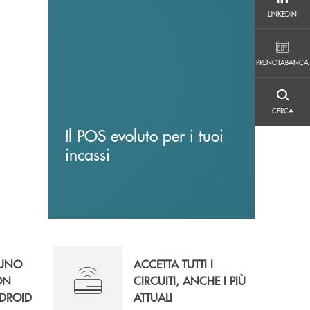
LINKEDIN
LINKEDIN
PRENOTABANCA
PRENOTABANCA
CERCA
CERCA
Il POS evoluto per i tuoi
incassi
 UNO
ACCETTA TUTTI I
ON
CIRCUITI, ANCHE I PIÙ
DROID
ATTUALI