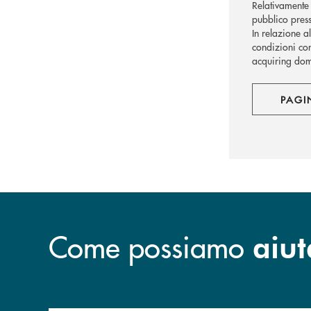
Relativamente 
pubblico press
In relazione a
condizioni con
acquiring dome
PAGI
Come possiamo
aiut