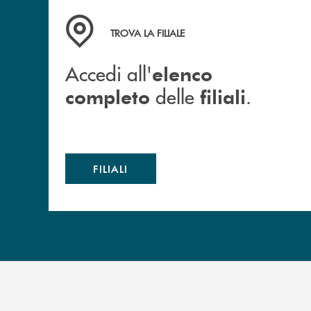
Accedi all' elenco completo delle filiali .
TROVA LA FILIALE
Accedi all'
elenco
delle
.
completo
filiali
FILIALI