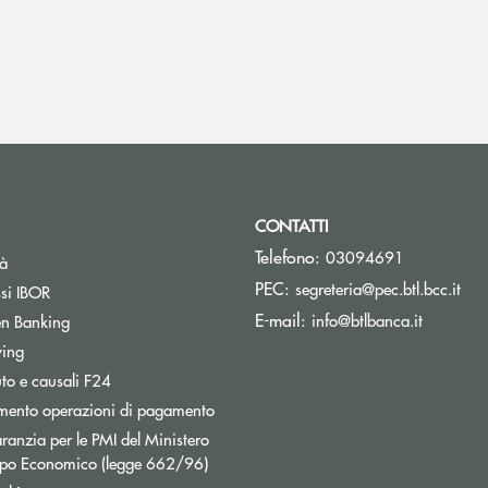
CONTATTI
Telefono:
03094691
tà
(si 
PEC:
segreteria@pec.btl.bcc.it
ssi IBOR
(si apre 
E-mail:
info@btlbanca.it
n Banking
wing
uto e causali F24
mento operazioni di pagamento
ranzia per le PMI del Ministero
uppo Economico (legge 662/96)