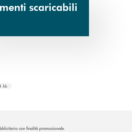
enti scaricabili
a nuova finestra
4 kb
blicitario con finalità promozionale.