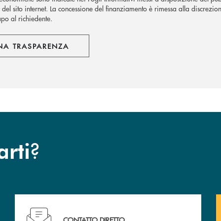
del sito internet.
La concessione del finanziamento è rimessa alla discrezion
apo al richiedente.
NA TRASPARENZA
?
arti
Hai bisogno di assistenza immediata? Contattaci !
CONTATTO DIRETTO