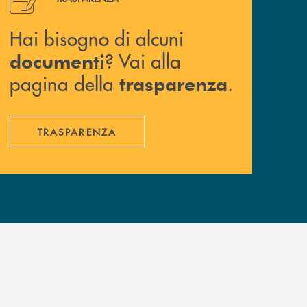
Hai bisogno di alcuni
? Vai alla
documenti
pagina della
.
trasparenza
TRASPARENZA