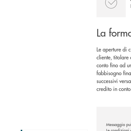
La form
Le aperture di 
cliente, titolar
conto fino ad u
fabbisogno finan
successivi versa
credito in conto
Messaggio pub
Le condizioni 