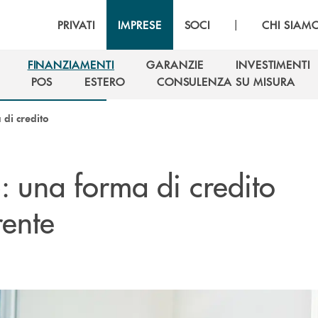
|
PRIVATI
IMPRESE
SOCI
CHI SIAM
FINANZIAMENTI
GARANZIE
INVESTIMENTI
FINANZIAMENTI
GARANZIE
INVESTIMENTI
POS
ESTERO
CONSULENZA SU MISURA
POS
ESTERO
CONSULENZA SU MISURA
 di credito
: una forma di credito
o
rente