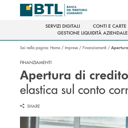
Salta al contenuto principale
SERVIZI DIGITALI
CONTI E CARTE
SERVIZI DIGITALI
CONTI E CARTE
GESTIONE LIQUIDITÀ AZIENDALE
GESTIONE LIQUIDITÀ AZIENDALE
Sei nella pagina:
Home
/
Imprese
/
Finanziamenti
/
Apertura
FINANZIAMENTI
Apertura di credit
elastica sul conto cor
SHARE