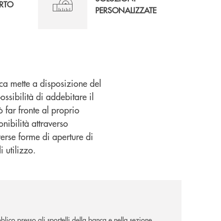
RTO
PERSONALIZZATE
nca mette a disposizione del
ssibilità di addebitare il
 far fronte al proprio
onibilità attraverso
iverse forme di aperture di
 utilizzo.
lico presso gli sportelli della banca e nella sezione