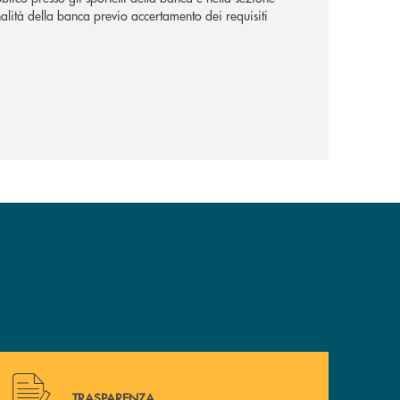
alità della banca previo accertamento dei requisiti
Hai bisogno di alcuni documenti ? Vai alla pagina della 
TRASPARENZA