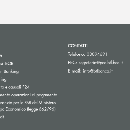
CONTATTI
Telefono:
03094691
tà
(si 
PEC:
segreteria@pec.btl.bcc.it
ssi IBOR
(si apre 
E-mail:
info@btlbanca.it
n Banking
wing
uto e causali F24
mento operazioni di pagamento
ranzia per le PMI del Ministero
uppo Economico (legge 662/96)
lti