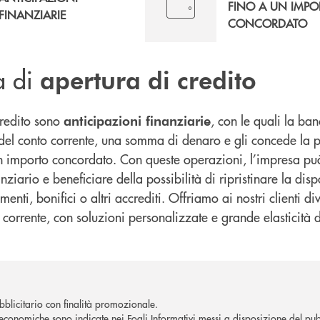
FINO A UN IMPO
FINANZIARIE
CONCORDATO
a di
apertura di credito
credito sono
, con le quali la ba
anticipazioni finanziarie
e del conto corrente, una somma di denaro e gli concede la po
n importo concordato. Con queste operazioni, l’impresa può
ziario e beneficiare della possibilità di ripristinare la disp
menti, bonifici o altri accrediti. Offriamo ai nostri clienti d
 corrente, con soluzioni personalizzate e grande elasticità di
blicitario con finalità promozionale.
economiche sono indicate nei Fogli Informativi messi a disposizione del pubb