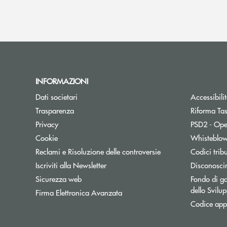
INFORMAZIONI
Dati societari
Accessibili
Trasparenza
Riforma Ta
Privacy
PSD2 - Ope
Cookie
Whisteblo
Reclami e Risoluzione delle controversie
Codici trib
Apre una nuova finestra
Iscriviti alla Newsletter
Disconosci
Sicurezza web
Fondo di ga
dello Svil
Firma Elettronica Avanzata
Codice appa