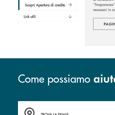
“Trasparenza” 
Scopri Apertura di credito
necessari in c
Link utili
PAGI
Come possiamo
aiut
Accedi all' elenco completo delle filiali .
TROVA LA FILIALE