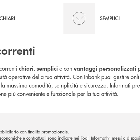
CHIARI
SEMPLICI
correnti
correnti
,
e con
p
chiari
semplici
vantaggi personalizzati
sità operative della tua attività. Con Inbank puoi gestire onli
n la massima comodità, semplicità e sicurezza. Informati pres
one più conveniente e funzionale per la tua attività.
blicitario con finalità promozionale.
economiche e contrattuali sono indicate nei Fogli Informativi messi a disposiz