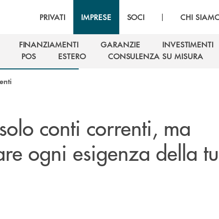
|
PRIVATI
IMPRESE
SOCI
CHI SIAM
FINANZIAMENTI
GARANZIE
INVESTIMENTI
FINANZIAMENTI
GARANZIE
INVESTIMENTI
POS
ESTERO
CONSULENZA SU MISURA
POS
ESTERO
CONSULENZA SU MISURA
enti
solo conti correnti, ma
are ogni esigenza della t