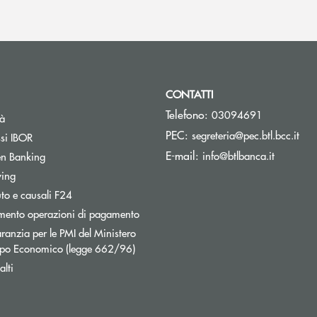
CONTATTI
Telefono:
03094691
tà
(si 
PEC:
segreteria@pec.btl.bcc.it
ssi IBOR
(si apre 
E-mail:
info@btlbanca.it
n Banking
wing
uto e causali F24
mento operazioni di pagamento
ranzia per le PMI del Ministero
uppo Economico (legge 662/96)
lti