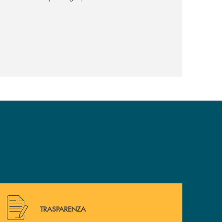
Hai bisogno di alcuni documenti ? Vai alla pagina della 
TRASPARENZA