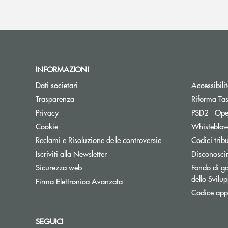
INFORMAZIONI
Dati societari
Accessibili
Trasparenza
Riforma Ta
Privacy
PSD2 - Ope
Cookie
Whisteblo
Reclami e Risoluzione delle controversie
Codici trib
Apre una nuova finestra
Iscriviti alla Newsletter
Disconosci
Sicurezza web
Fondo di ga
dello Svil
Firma Elettronica Avanzata
Codice appa
SEGUICI