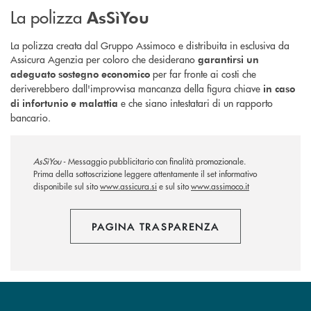
La polizza
AsSìYou
La polizza creata dal Gruppo Assimoco e distribuita in esclusiva da
Assicura Agenzia per coloro che desiderano
garantirsi un
per far fronte ai costi che
adeguato sostegno economico
deriverebbero dall'improvvisa mancanza della figura chiave
in caso
e che siano intestatari di un rapporto
di infortunio e malattia
bancario.
AsSìYou
- Messaggio pubblicitario con finalità promozionale.
Prima della sottoscrizione leggere attentamente il set informativo
disponibile sul sito
www.assicura.si
e sul sito
www.assimoco.it
PAGINA TRASPARENZA