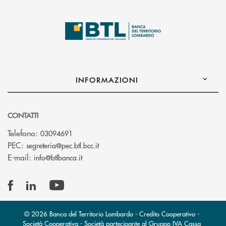
INFORMAZIONI
CONTATTI
Telefono:
03094691
(si apre l’app di posta elettronica)
PEC:
segreteria@pec.btl.bcc.it
(si apre l’app di posta elettronica)
E-mail:
info@btlbanca.it
© 2026 Banca del Territorio Lombardo - Credito Cooperativo -
Società Cooperativa - Società partecipante al Gruppo IVA Cassa