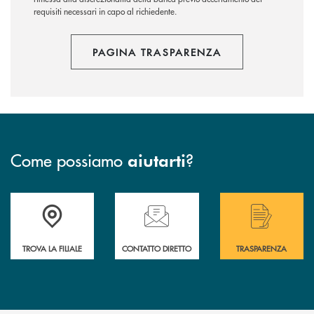
requisiti necessari in capo al richiedente.
PAGINA TRASPARENZA
Come possiamo
?
aiutarti
Accedi all' elenco completo delle filiali .
Hai bisogno di assistenza immediata? Contatta
Hai bisogno di alcuni
TROVA LA FILIALE
CONTATTO DIRETTO
TRASPARENZA