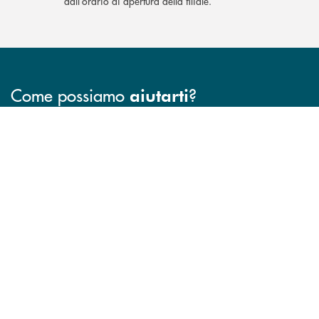
dall’orario di apertura della filiale.
Come possiamo
?
aiutarti
INBANK
Accedi all' elenco completo delle filiali .
Hai bisogno di assistenza immediata? Contatta
Hai bisogno di alcuni
TROVA LA FILIALE
CONTATTO DIRETTO
TRASPARENZA