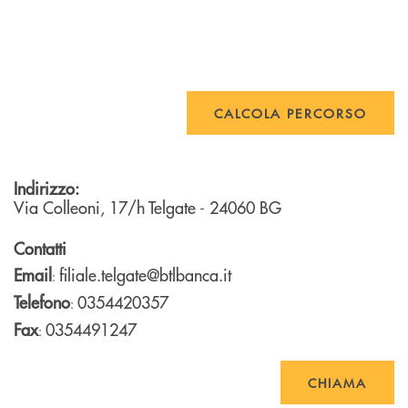
CALCOLA PERCORSO
Indirizzo:
Via Colleoni, 17/h
Telgate
- 24060
BG
Contatti
Email
filiale.telgate@btlbanca.it
:
Telefono
0354420357
:
Fax
0354491247
:
CHIAMA