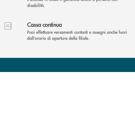
disabilità.
Cassa continua
Puoi effettuare versamenti contanti e assegni anche fuori
dall’orario di apertura della filiale.
Come possiamo
?
aiutarti
INBANK
Accedi all' elenco completo delle filiali .
Hai bisogno di assistenza immediata? Contatta
Hai bisogno di alcuni
TROVA LA FILIALE
CONTATTO DIRETTO
TRASPARENZA