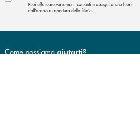
Puoi effettuare versamenti contanti e assegni anche fuori
dall’orario di apertura della filiale.
Come possiamo
?
aiutarti
INBANK
Accedi all' elenco completo delle filiali .
Hai bisogno di assistenza immediata? Contatta
Hai bisogno di alcuni
TROVA LA FILIALE
CONTATTO DIRETTO
TRASPARENZA