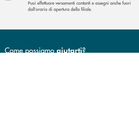
Puoi effettuare versamenti contanti e assegni anche fuori
dall’orario di apertura della filiale.
Come possiamo
?
aiutarti
INBANK
Accedi all' elenco completo delle filiali .
Hai bisogno di assistenza immediata? Contatta
Hai bisogno di alcuni
TROVA LA FILIALE
CONTATTO DIRETTO
TRASPARENZA