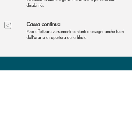
disabilità.
Cassa continua
Puoi effettuare versamenti contanti e assegni anche fuori
dall’orario di apertura della filiale.
Come possiamo
?
aiutarti
INBANK
Accedi all' elenco completo delle filiali .
Hai bisogno di assistenza immediata? Contatta
Hai bisogno di alcuni
TROVA LA FILIALE
CONTATTO DIRETTO
TRASPARENZA