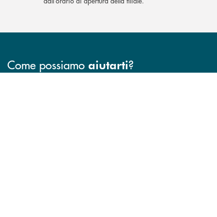
dall’orario di apertura della filiale.
Come possiamo
?
aiutarti
INBANK
Accedi all' elenco completo delle filiali .
Hai bisogno di assistenza immediata? Contatta
Hai bisogno di alcuni
TROVA LA FILIALE
CONTATTO DIRETTO
TRASPARENZA