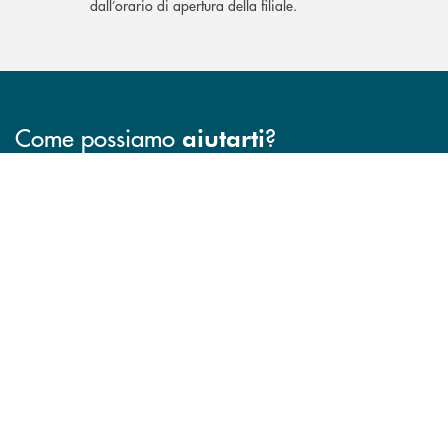
dall’orario di apertura della filiale.
Come possiamo
?
aiutarti
INBANK
Accedi all' elenco completo delle filiali .
Hai bisogno di assistenza immediata? Contatta
Hai bisogno di alcuni
TROVA LA FILIALE
CONTATTO DIRETTO
TRASPARENZA