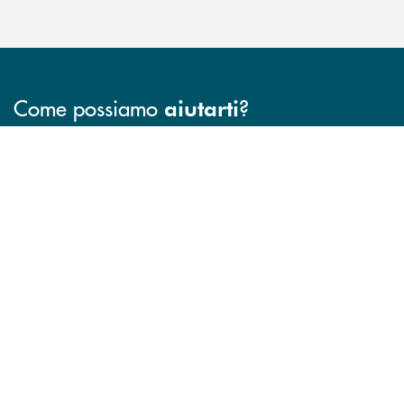
Come possiamo
?
aiutarti
INBANK
Accedi all' elenco completo delle filiali .
Hai bisogno di assistenza immediata? Contatta
Hai bisogno di alcuni
TROVA LA FILIALE
CONTATTO DIRETTO
TRASPARENZA