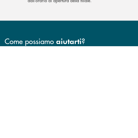
dall’orario di apertura della filiale.
Come possiamo
?
aiutarti
INBANK
Accedi all' elenco completo delle filiali .
Hai bisogno di assistenza immediata? Contatta
Hai bisogno di alcuni
TROVA LA FILIALE
CONTATTO DIRETTO
TRASPARENZA