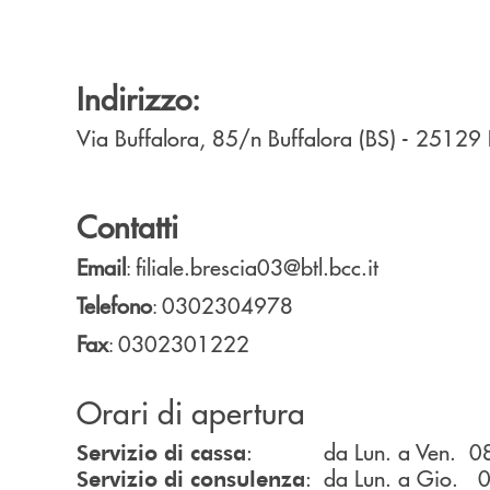
Indirizzo:
Via Buffalora, 85/n
Buffalora (BS)
- 25129
Contatti
Email
filiale.brescia03@btl.bcc.it
:
Telefono
0302304978
:
Fax
0302301222
:
Orari di apertura
: da Lun. a Ven. 08
Servizio di cassa
: da Lun. a Gio. 
Servizio di consulenza