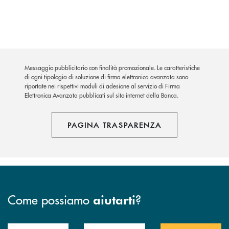
Messaggio pubblicitario con finalità promozionale. Le caratteristiche
di ogni tipologia di soluzione di firma elettronica avanzata sono
riportate nei rispettivi moduli di adesione al servizio di Firma
Elettronica Avanzata pubblicati sul sito internet della Banca.
PAGINA TRASPARENZA
Come possiamo
?
aiutarti