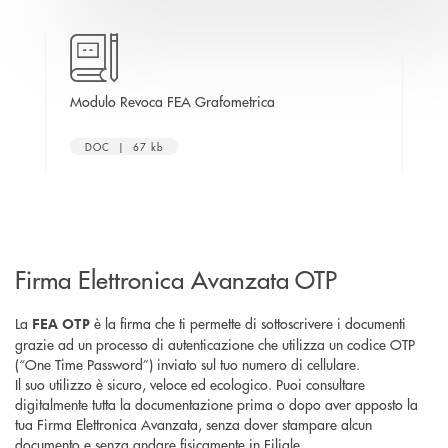
estra
apre una nuova finestra
Modulo Revoca FEA Grafometrica
Mod
DOC | 67 kb
Firma Elettronica Avanzata OTP
La
è la firma che ti permette di sottoscrivere i documenti
FEA OTP
grazie ad un processo di autenticazione che utilizza un codice OTP
(“One Time Password”) inviato sul tuo numero di cellulare.
Il suo utilizzo è sicuro, veloce ed ecologico. Puoi consultare
digitalmente tutta la documentazione prima o dopo aver apposto la
tua Firma Elettronica Avanzata, senza dover stampare alcun
documento e senza andare fisicamente in Filiale.