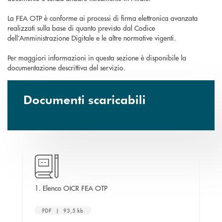
La FEA OTP è conforme ai processi di firma elettronica avanzata
realizzati sulla base di quanto previsto dal Codice
dell’Amministrazione Digitale e le altre normative vigenti.
Per maggiori informazioni in questa sezione è disponibile la
documentazione descrittiva del servizio.
Documenti scaricabili
nestra
apre una nuova finestra
1. Elenco OICR FEA OTP
2 
PDF | 93,5 kb