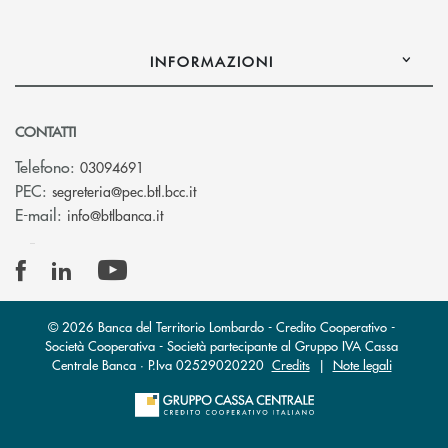
INFORMAZIONI
CONTATTI
Telefono:
03094691
(si apre l’app di posta elettronica)
PEC:
segreteria@pec.btl.bcc.it
(si apre l’app di posta elettronica)
E-mail:
info@btlbanca.it
© 2026 Banca del Territorio Lombardo - Credito Cooperativo -
Società Cooperativa - Società partecipante al Gruppo IVA Cassa
Centrale Banca · P.Iva 02529020220
Credits
|
Note legali