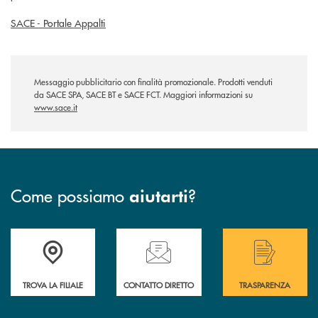
SACE - Portale Appalti
Messaggio pubblicitario con finalità promozionale. Prodotti venduti
da SACE SPA, SACE BT e SACE FCT. Maggiori informazioni su
www.sace.it
Come possiamo
?
aiutarti
Accedi all' elenco completo delle filiali .
Hai bisogno di assistenza immediata? Contatta
Hai bisogno di alcuni
TROVA LA FILIALE
CONTATTO DIRETTO
TRASPARENZA