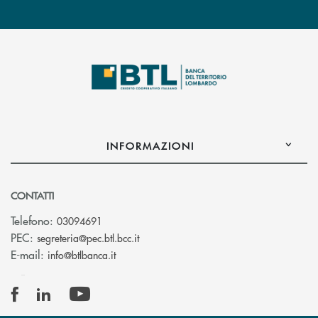
INFORMAZIONI
CONTATTI
Telefono:
03094691
(si apre l’app di posta elettronica)
PEC:
segreteria@pec.btl.bcc.it
(si apre l’app di posta elettronica)
E-mail:
info@btlbanca.it