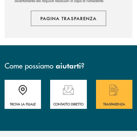
accertamento dei requisiti necessari in capo al richiedente.
PAGINA TRASPARENZA
Come possiamo
?
aiutarti
Accedi all' elenco completo delle filiali .
Hai bisogno di assistenza immediata? Contatta
Hai bisogno di alcuni
TROVA LA FILIALE
CONTATTO DIRETTO
TRASPARENZA