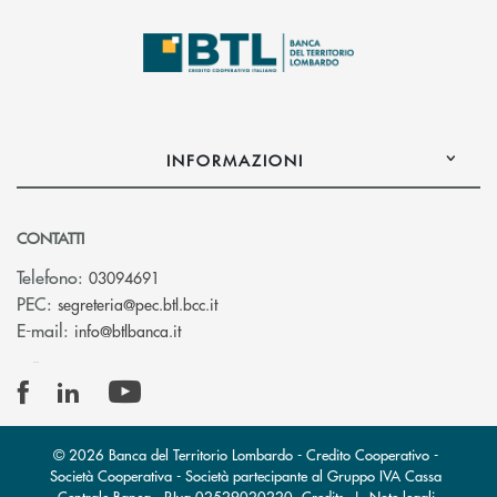
INFORMAZIONI
CONTATTI
Telefono:
03094691
(si apre l’app di posta elettronica)
PEC:
segreteria@pec.btl.bcc.it
(si apre l’app di posta elettronica)
E-mail:
info@btlbanca.it
© 2026 Banca del Territorio Lombardo - Credito Cooperativo -
Società Cooperativa - Società partecipante al Gruppo IVA Cassa
Centrale Banca · P.Iva 02529020220
Credits
|
Note legali