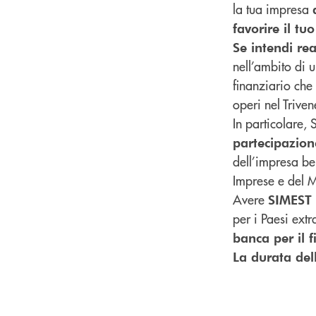
la tua impresa
favorire il tu
Se intendi re
nell’ambito di 
finanziario che
operi nel Triven
In particolare,
partecipazion
dell’impresa b
Imprese e del M
Avere
SIMEST
per i Paesi ext
banca per il 
La durata del