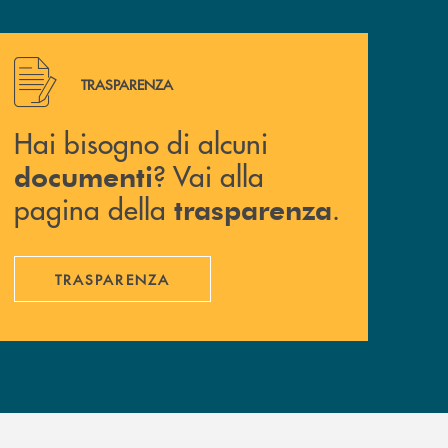
Hai bisogno di alcuni documenti ? Vai alla pagina della 
TRASPARENZA
Hai bisogno di alcuni
? Vai alla
documenti
pagina della
.
trasparenza
TRASPARENZA