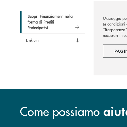
Scopri Finanziamenti nella
Messaggio pub
forma di Prestiti
Le condizioni 
Partecipativi
“Trasparenza” 
necessari in c
Link utili
PAGI
Come possiamo
aiut