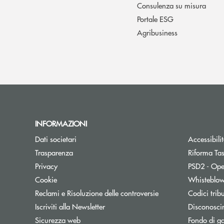
Consulenza su misura
Portale ESG
Agribusiness
INFORMAZIONI
Dati societari
Accessibili
Trasparenza
Riforma Ta
Privacy
PSD2 - Ope
Cookie
Whisteblo
Reclami e Risoluzione delle controversie
Codici trib
Apre una nuova finestra
Iscriviti alla Newsletter
Disconosci
Sicurezza web
Fondo di ga