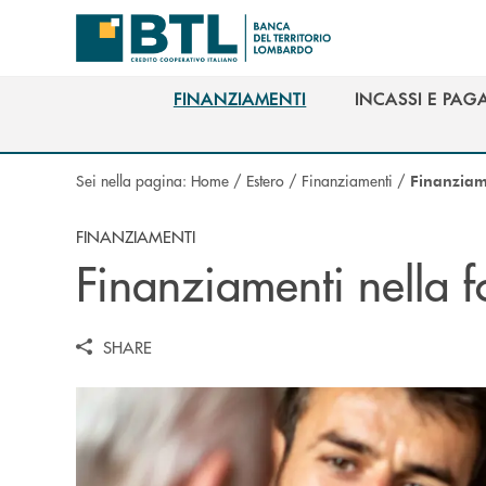
Salta al contenuto principale
FINANZIAMENTI
INCASSI E PAG
FINANZIAMENTI
INCASSI E PAG
Sei nella pagina:
Home
/
Estero
/
Finanziamenti
/
Finanziame
FINANZIAMENTI
Finanziamenti nella fo
SHARE