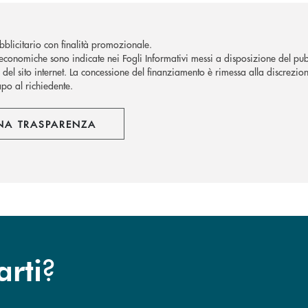
blicitario con finalità promozionale.
economiche sono indicate nei Fogli Informativi messi a disposizione del pubb
del sito internet.
La concessione del finanziamento è rimessa alla discrezion
apo al richiedente.
NA TRASPARENZA
?
arti