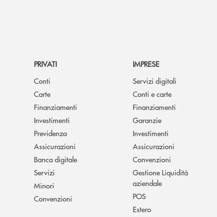
PRIVATI
IMPRESE
Conti
Servizi digitali
Carte
Conti e carte
Finanziamenti
Finanziamenti
Investimenti
Garanzie
Previdenza
Investimenti
Assicurazioni
Assicurazioni
Banca digitale
Convenzioni
Servizi
Gestione Liquidità
aziendale
Minori
POS
Convenzioni
Estero