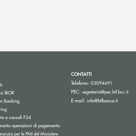
CONTATTI
Telefono:
03094691
tà
(si 
PEC:
segreteria@pec.btl.bcc.it
ssi IBOR
(si apre 
E-mail:
info@btlbanca.it
n Banking
wing
uto e causali F24
mento operazioni di pagamento
ranzia per le PMI del Ministero