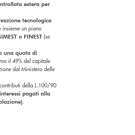
trollata estera per
novazione tecnologica
e insieme un piano
(se
SIMEST o FINEST
o una quota di
imo il 49% del capitale
ione dal Ministero delle
contributi della L.100/90
nteressi pagati alla
.
olazione)