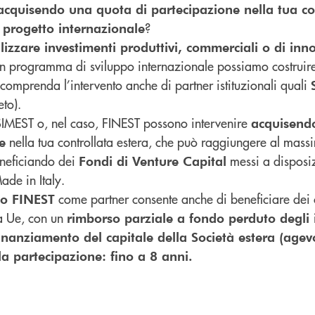
acquisendo una quota di partecipazione nella tua con
?
o progetto internazionale
alizzare investimenti produttivi, commerciali o di in
un programma di sviluppo internazionale possiamo costruir
 comprenda l’intervento anche di partner istituzionali quali
eto).
 SIMEST o, nel caso, FINEST possono intervenire
acquisend
nella tua controllata estera, che può raggiungere al mass
e
eneficiando dei
messi a disposiz
Fondi di Venture Capital
ade in Italy.
come partner consente anche di beneficiare dei 
 o FINEST
ra Ue, con un
rimborso parziale a fondo perduto degli i
finanziamento del capitale della Società estera (agev
la partecipazione: fino a 8 anni.