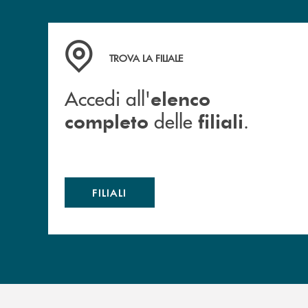
Accedi all' elenco completo delle filiali .
TROVA LA FILIALE
Accedi all'
elenco
delle
.
completo
filiali
FILIALI