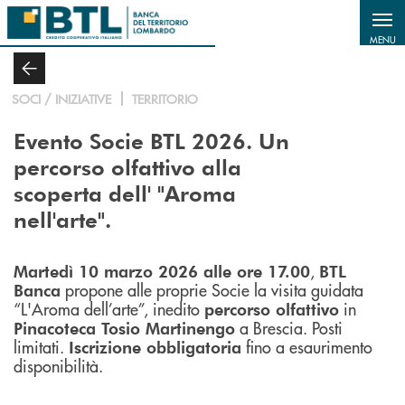
Salta al contenuto principale
MENU
SOCI / INIZIATIVE
TERRITORIO
Evento Socie BTL 2026. Un
percorso olfattivo alla
scoperta dell' "Aroma
nell'arte".
,
Martedì 10 marzo 2026 alle ore 17.00
BTL
propone alle proprie Socie la visita guidata
Banca
“L'Aroma dell’arte”, inedito
in
percorso olfattivo
a Brescia. Posti
Pinacoteca Tosio Martinengo
limitati.
fino a esaurimento
Iscrizione obbligatoria
disponibilità.