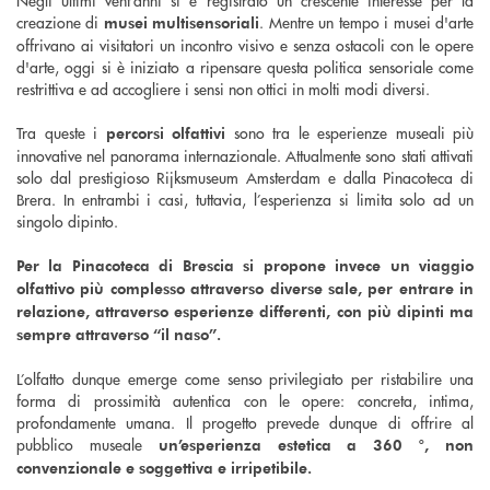
creazione di
. Mentre un tempo i musei d'arte
musei multisensoriali
offrivano ai visitatori un incontro visivo e senza ostacoli con le opere
d'arte, oggi si è iniziato a ripensare questa politica sensoriale come
restrittiva e ad accogliere i sensi non ottici in molti modi diversi.
Tra queste i
sono tra le esperienze museali più
percorsi olfattivi
innovative nel panorama internazionale. Attualmente sono stati attivati
solo dal prestigioso Rijksmuseum Amsterdam e dalla Pinacoteca di
Brera. In entrambi i casi, tuttavia, l’esperienza si limita solo ad un
singolo dipinto.
Per la Pinacoteca di Brescia si propone invece un viaggio
olfattivo più complesso attraverso diverse sale, per entrare in
relazione, attraverso esperienze differenti, con più dipinti ma
sempre attraverso “il naso”.
L’olfatto dunque emerge come senso privilegiato per ristabilire una
forma di prossimità autentica con le opere: concreta, intima,
profondamente umana. Il progetto prevede dunque di offrire al
pubblico museale
un’esperienza estetica a 360 °, non
convenzionale e soggettiva e irripetibile.