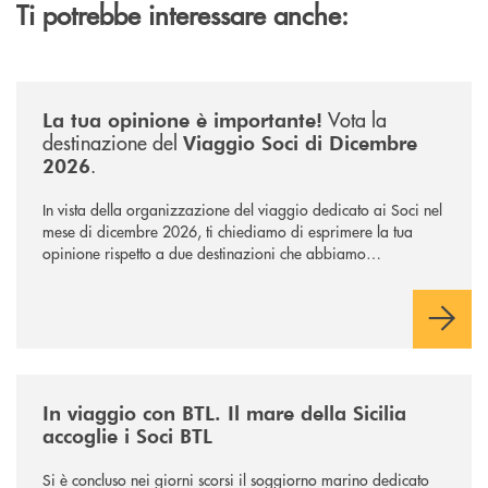
Ti potrebbe interessare anche:
/news/sondaggio-destinazione-iniziativa-soci-2026/
Vota la
La tua opinione è importante!
destinazione del
Viaggio Soci di Dicembre
.
2026
In vista della organizzazione del viaggio dedicato ai Soci nel
mese di dicembre 2026, ti chiediamo di esprimere la tua
opinione rispetto a due destinazioni che abbiamo
selezionato. Per votare la destinazione preferita,
utilizza la
form qui sotto.
/news/in-viaggio-con-btl-il-mare-della-sicilia-accoglie-i-soci-btl/
In viaggio con BTL. Il mare della Sicilia
accoglie i Soci BTL
Si è concluso nei giorni scorsi il soggiorno marino dedicato