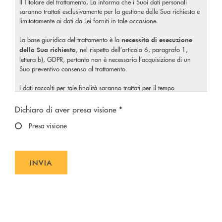
Il Titolare del trattamento, La informa che i Suoi dati personali
saranno trattati esclusivamente per la gestione delle Sua richiesta e
limitatamente ai dati da Lei forniti in tale occasione.
La base giuridica del trattamento è la
necessità di esecuzione
, nel rispetto dell’articolo 6, paragrafo 1,
della Sua richiesta
lettera b), GDPR, pertanto non è necessaria l’acquisizione di un
Suo preventivo consenso al trattamento.
I dati raccolti per tale finalità saranno trattati per il tempo
strettamente necessario a soddisfare la Sua richiesta o per eventuali
Scegliere un'opzione
obblighi di legge.
Dichiaro di aver presa visione *
Il Titolare La invita, inoltre, prima di conferire i Suoi dati personali,
Presa visione
a visionare l’
informativa completa
sul trattamento dei Suoi
, rilasciata nel rispetto dell’articolo 13 Regolamento
dati personali
(UE) 2016/679, accessibile al seguente
link
.
INVIA
INVIA FORM